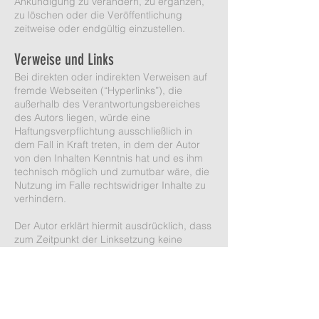
Ankündigung zu verändern, zu ergänzen,
zu löschen oder die Veröffentlichung
zeitweise oder endgültig einzustellen.
Verweise und Links
Bei direkten oder indirekten Verweisen auf
fremde Webseiten (“Hyperlinks”), die
außerhalb des Verantwortungsbereiches
des Autors liegen, würde eine
Haftungsverpflichtung ausschließlich in
dem Fall in Kraft treten, in dem der Autor
von den Inhalten Kenntnis hat und es ihm
technisch möglich und zumutbar wäre, die
Nutzung im Falle rechtswidriger Inhalte zu
verhindern.
Der Autor erklärt hiermit ausdrücklich, dass
zum Zeitpunkt der Linksetzung keine
illegalen Inhalte auf den zu verlinkenden
Seiten erkennbar waren. Auf die aktuelle
und zukünftige Gestaltung, die Inhalte oder
die Urheberschaft der
verlinkten/verknüpften Seiten hat der Autor